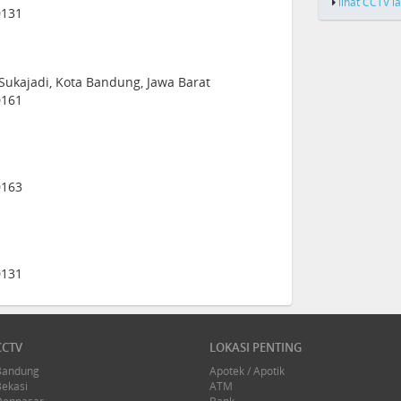
lihat CCTV l
0131
. Sukajadi, Kota Bandung, Jawa Barat
0161
0163
0131
CCTV
LOKASI PENTING
Bandung
Apotek / Apotik
Bekasi
ATM