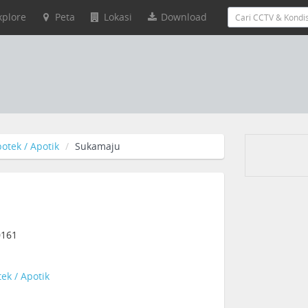
xplore
Peta
Lokasi
Download
otek / Apotik
Sukamaju
0161
ek / Apotik