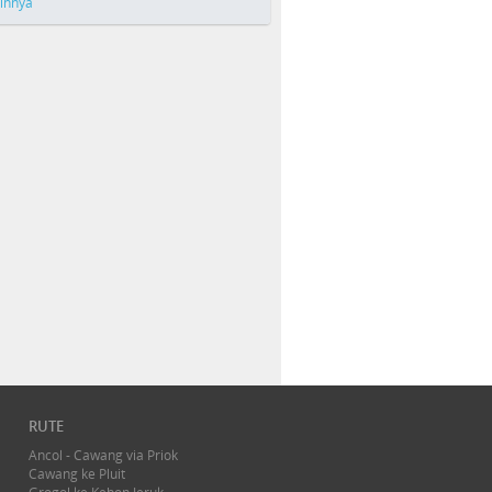
ainnya
RUTE
Ancol - Cawang via Priok
Cawang ke Pluit