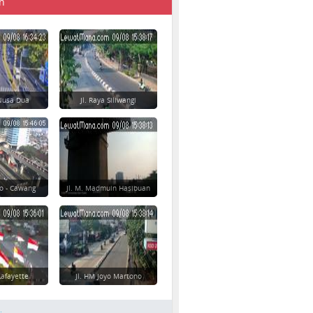
n
 Nusa Dua
Jl. Raya Siliwangi
o - Cawang
Jl. M. Madmuin Hasibuan
afayette
Jl. HM Joyo Martono