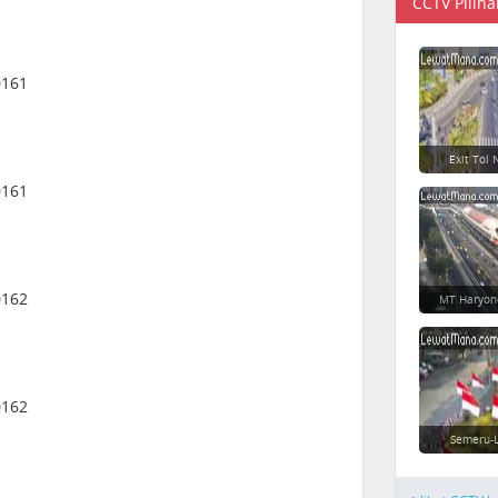
CCTV Piliha
0161
Exit Tol
0161
0162
MT Haryon
0162
Semeru-L