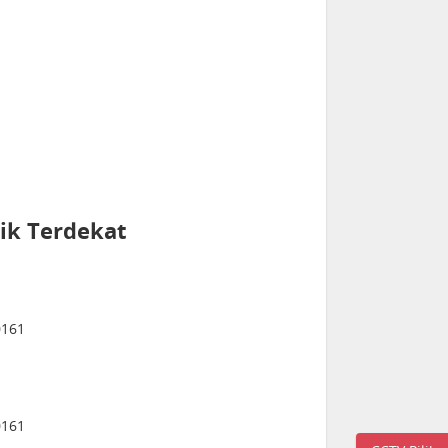
ik Terdekat
0161
0161