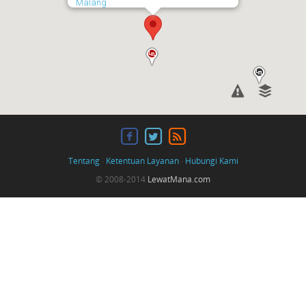
Malang
Tentang
·
Ketentuan Layanan
·
Hubungi Kami
© 2008-2014
LewatMana.com