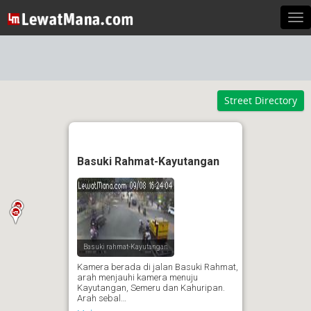
Tog
nav
Street Directory
Basuki Rahmat-Kayutangan
Basuki rahmat-Kayutangan
Kamera berada di jalan Basuki Rahmat,
arah menjauhi kamera menuju
Kayutangan, Semeru dan Kahuripan.
Arah sebal…