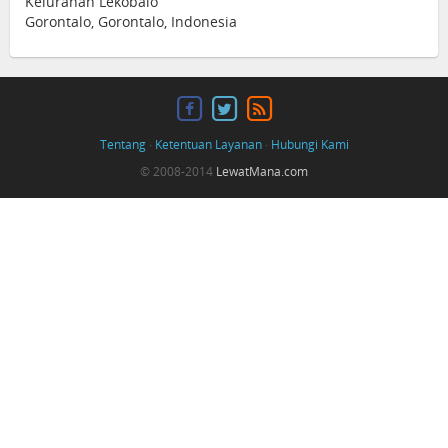
Kelurahan Lekobalo
Gorontalo, Gorontalo, Indonesia
Tentang
·
Ketentuan Layanan
·
Hubungi Kami
© 2008-2014
LewatMana.com