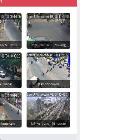
n
at-S. Riyadi
Merdeka Barat Malang
Siliwangi
Jl Pandanaran
 Panjaitan
MT Haryono - Pancoran