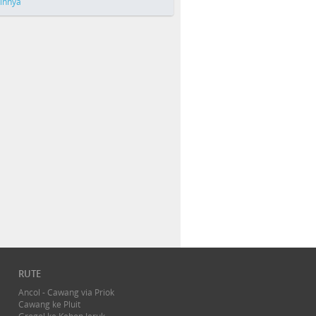
ainnya
RUTE
Ancol - Cawang via Priok
Cawang ke Pluit