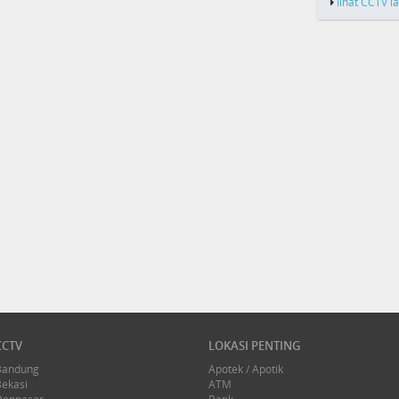
lihat CCTV l
CCTV
LOKASI PENTING
Bandung
Apotek / Apotik
Bekasi
ATM