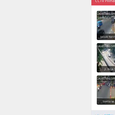
CCTV Piliha
Basuki Rahm
Jl. Raya 
Soetta-M.