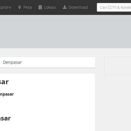
xplore
Peta
Lokasi
Download
Denpasar
sar
enpasar
asar