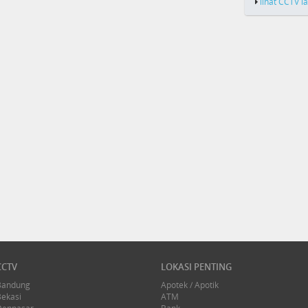
lihat CCTV l
CCTV
LOKASI PENTING
Bandung
Apotek / Apotik
Bekasi
ATM