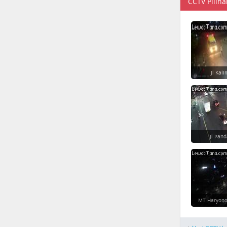
CCTV Piliha
Jl Kal
Jl Pan
MT Haryono