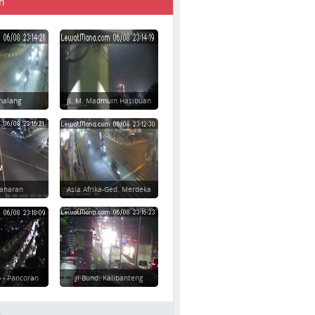
n
imalang
Jl. M. Madmuin Hasibuan
danaran
Asia Afrika-Ged. Merdeka
 - Pancoran
Jl Bund. Kalibanteng