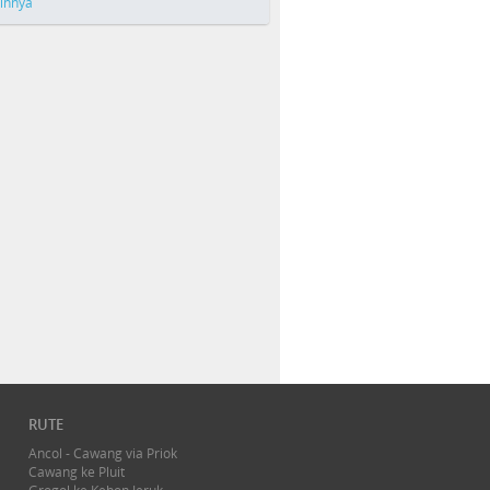
ainnya
RUTE
Ancol - Cawang via Priok
Cawang ke Pluit