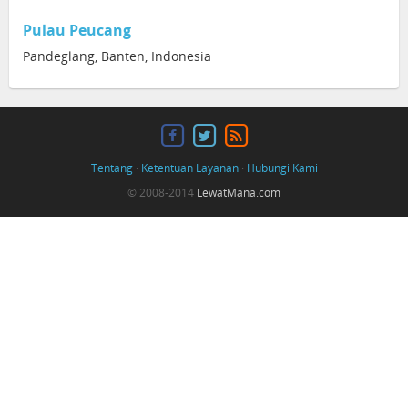
Pulau Peucang
Pandeglang, Banten, Indonesia
Tentang
·
Ketentuan Layanan
·
Hubungi Kami
© 2008-2014
LewatMana.com