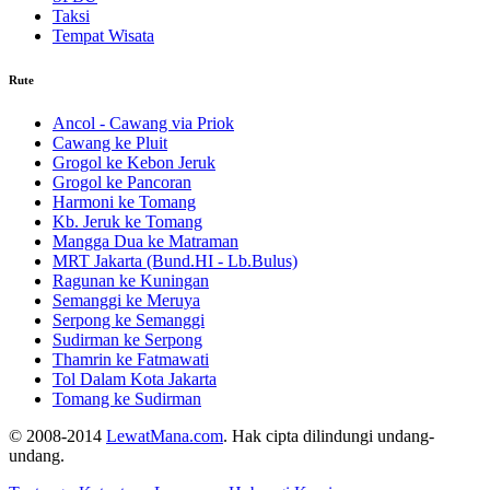
Taksi
Tempat Wisata
Rute
Ancol - Cawang via Priok
Cawang ke Pluit
Grogol ke Kebon Jeruk
Grogol ke Pancoran
Harmoni ke Tomang
Kb. Jeruk ke Tomang
Mangga Dua ke Matraman
MRT Jakarta (Bund.HI - Lb.Bulus)
Ragunan ke Kuningan
Semanggi ke Meruya
Serpong ke Semanggi
Sudirman ke Serpong
Thamrin ke Fatmawati
Tol Dalam Kota Jakarta
Tomang ke Sudirman
© 2008-2014
LewatMana.com
. Hak cipta dilindungi undang-
undang.