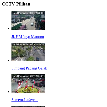
CCTV Pilihan
Jl. HM Joyo Martono
Simpang Padang Galak
Semeru-Lafayette