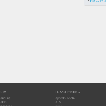
lihat CCTV l
CCTV
LOKASI PENTING
Bandung
Apotek / Apotik
Bekasi
ATM