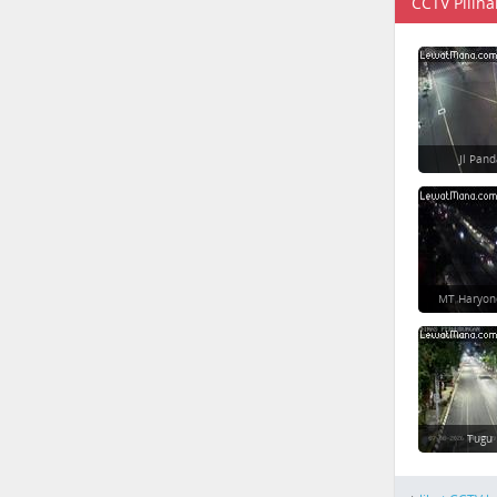
CCTV Piliha
Jl Pan
MT Haryon
Tugu