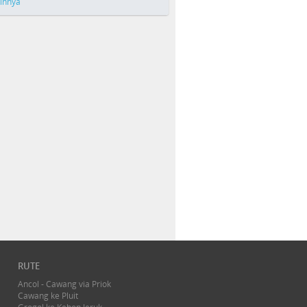
ainnya
RUTE
Ancol - Cawang via Priok
Cawang ke Pluit