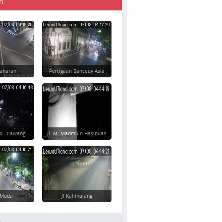
n
danaran
Pertigaan Banceuy Asia
Afrika
o - Cawang
Jl. M. Madmuin Hasibuan
 Muda
Jl Kalimalang