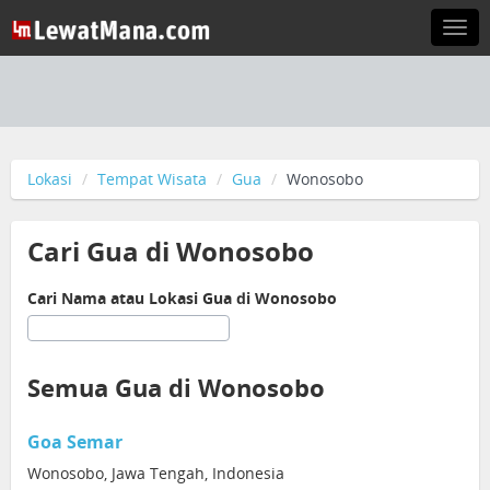
Togg
navi
Lokasi
Tempat Wisata
Gua
Wonosobo
Cari Gua di Wonosobo
Cari Nama atau Lokasi Gua di Wonosobo
Semua Gua di Wonosobo
Goa Semar
Wonosobo, Jawa Tengah, Indonesia