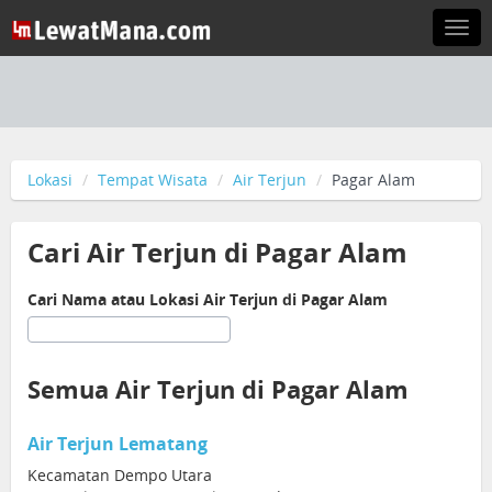
Togg
navi
Lokasi
Tempat Wisata
Air Terjun
Pagar Alam
Cari Air Terjun di Pagar Alam
Cari Nama atau Lokasi Air Terjun di Pagar Alam
Semua Air Terjun di Pagar Alam
Air Terjun Lematang
Kecamatan Dempo Utara