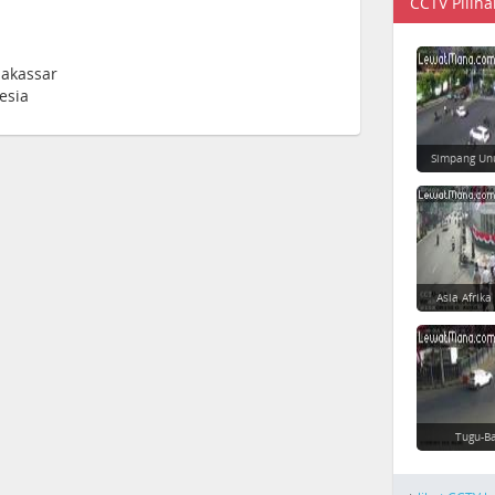
CCTV Piliha
Makassar
esia
Simpang Un
Asia Afrika
Tugu-Ba