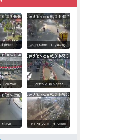
n
ud Jimbaran
Basuki rahmat-Kayutangan
 - Sudirman
Soetta-M. Panjaitan
laikota
MT Haryono - Pancoran