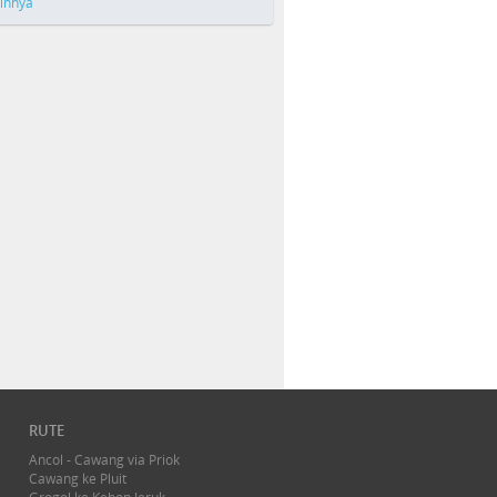
ainnya
RUTE
Ancol - Cawang via Priok
Cawang ke Pluit