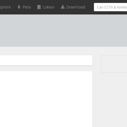
xplore
Peta
Lokasi
Download