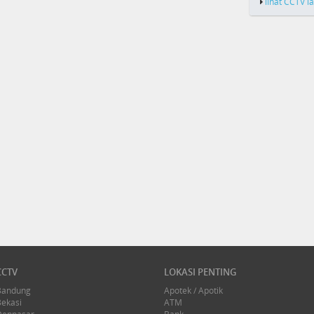
lihat CCTV l
CCTV
LOKASI PENTING
Bandung
Apotek / Apotik
Bekasi
ATM