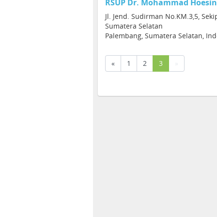
RSUP Dr. Mohammad Hoesin
Jl. Jend. Sudirman No.KM.3,5, Sek
Sumatera Selatan
Palembang, Sumatera Selatan, In
(current)
«
1
2
3
»