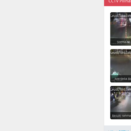
CCTV Piliha
Soetta-M.
Merdeka Ba
Basuki rahma