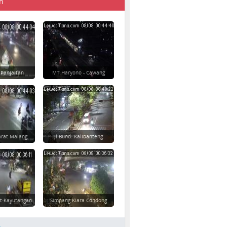
n
 Panjaitan
MT Haryono - Cawang
rat Malang
Jl Bund. Kalibanteng
t-Kayutangan
Simpang Kiara Condong