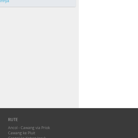
ainnya
RUTE
Ancol - Cawang via Priok
Cawang ke Pluit