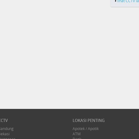
lihat CCTV l
CCTV
LOKASI PENTING
Bandung
Apotek / Apotik
Bekasi
ATM