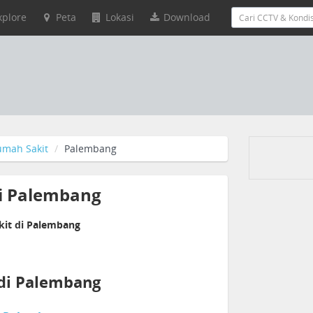
xplore
Peta
Lokasi
Download
umah Sakit
Palembang
di Palembang
kit di Palembang
di Palembang