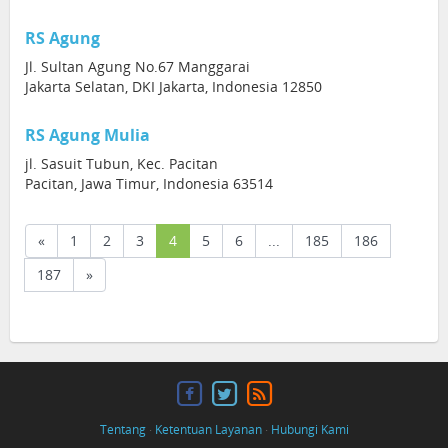
RS Agung
Jl. Sultan Agung No.67 Manggarai
Jakarta Selatan, DKI Jakarta, Indonesia 12850
RS Agung Mulia
jl. Sasuit Tubun, Kec. Pacitan
Pacitan, Jawa Timur, Indonesia 63514
(current)
«
1
2
3
4
5
6
...
185
186
187
»
Tentang
·
Ketentuan Layanan
·
Hubungi Kami