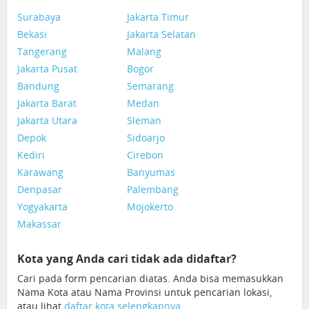
Surabaya
Jakarta Timur
Bekasi
Jakarta Selatan
Tangerang
Malang
Jakarta Pusat
Bogor
Bandung
Semarang
Jakarta Barat
Medan
Jakarta Utara
Sleman
Depok
Sidoarjo
Kediri
Cirebon
Karawang
Banyumas
Denpasar
Palembang
Yogyakarta
Mojokerto
Makassar
Kota yang Anda cari tidak ada didaftar?
Cari pada form pencarian diatas. Anda bisa memasukkan
Nama Kota atau Nama Provinsi untuk pencarian lokasi,
atau lihat
daftar kota selengkapnya
.