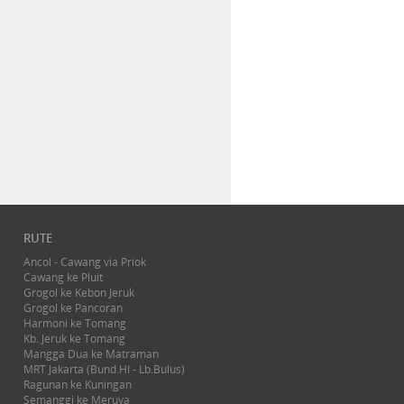
RUTE
Ancol - Cawang via Priok
Cawang ke Pluit
Grogol ke Kebon Jeruk
Grogol ke Pancoran
Harmoni ke Tomang
Kb. Jeruk ke Tomang
Mangga Dua ke Matraman
MRT Jakarta (Bund.HI - Lb.Bulus)
Ragunan ke Kuningan
Semanggi ke Meruya