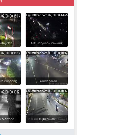
n
afayette
MT Haryono - Cawang
ara Condong
Jl Pandanaran
yo Martono
Tugu Muda