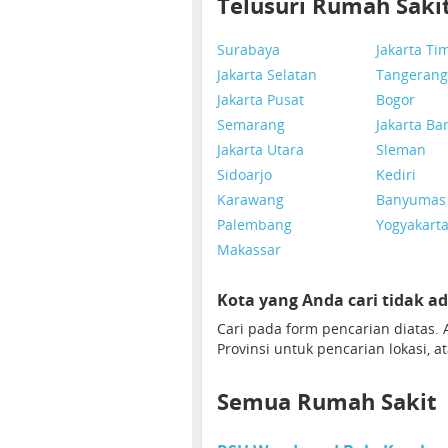
Telusuri Rumah Saki
Surabaya
Jakarta Ti
Jakarta Selatan
Tangerang
Jakarta Pusat
Bogor
Semarang
Jakarta Ba
Jakarta Utara
Sleman
Sidoarjo
Kediri
Karawang
Banyumas
Palembang
Yogyakart
Makassar
Kota yang Anda cari tidak ad
Cari pada form pencarian diatas
Provinsi untuk pencarian lokasi, a
Semua Rumah Sakit