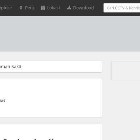
xplore
Peta
Lokasi
Download
umah Sakit
kit