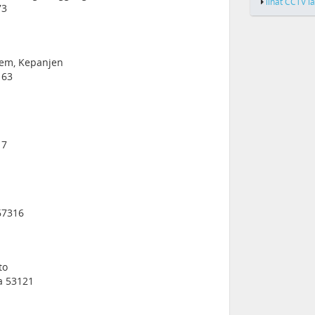
lihat CCTV l
73
lem, Kepanjen
163
17
67316
to
a 53121