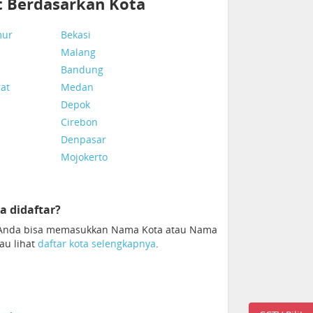
t Berdasarkan Kota
mur
Bekasi
Malang
Bandung
rat
Medan
Depok
Cirebon
Denpasar
a
Mojokerto
a didaftar?
. Anda bisa memasukkan Nama Kota atau Nama
tau lihat
daftar kota selengkapnya
.