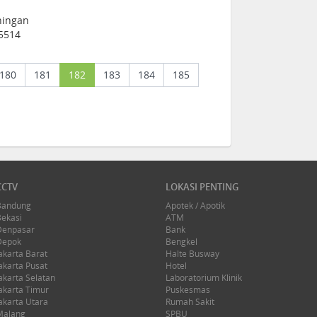
ningan
45514
(current)
180
181
182
183
184
185
CCTV
LOKASI PENTING
Bandung
Apotek / Apotik
Bekasi
ATM
Denpasar
Bank
Depok
Bengkel
akarta Barat
Halte Busway
akarta Pusat
Hotel
akarta Selatan
Laboratorium Klinik
akarta Timur
Puskesmas
akarta Utara
Rumah Sakit
Malang
SPBU