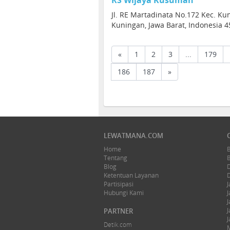
RS Wijaya Kusumah
Jl. RE Martadinata No.172 Kec. Ku
Kuningan, Jawa Barat, Indonesia 
«
1
2
3
...
179
186
187
»
LEWATMANA.COM
Home
Tentang
Blog
Ketentuan Layanan
Partisipasi
J
Hubungi Kami
J
J
J
PARTNER
J
Detik.com