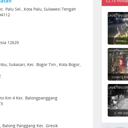
matan
CCTV Piliha
ec. Palu Sel., Kota Palu, Sulawesi Tengah
94112
Semeru-L
esia 12620
mbu, Sukasari, Kec. Bogor Tim., Kota Bogor,
2
Simpang Ki
rto Km 4 Kec. Balongpanggang
73
Jl. HM Jo
g, Balong Panggang Kec. Gresik