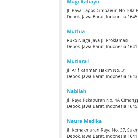
Mugi Rahayu
Jl. Raya Tapos Cimpaeun No. 58a 
Depok, Jawa Barat, Indonesia 1645
Muthia
Ruko Niaga Jaya Jl. Proklamasi
Depok, Jawa Barat, Indonesia 1641
Mutiara I
Jl. Arif Rahman Hakim No. 31
Depok, Jawa Barat, Indonesia 1643
Nabilah
Jl. Raya Pekapuran No. 4A Cimang
Depok, Jawa Barat, Indonesia 1645
Naura Medika
Jl. Kemakmuran Raya No. 37, Suk
Depok, Jawa Barat, Indonesia 1641