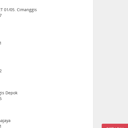
RT 01/05. Cimanggis
7
1
2
gis Depok
5
majaya
1