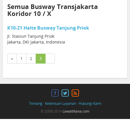
Semua Busway Transjakarta
Koridor 10 / X
K10-21 Halte Busway Tanjung Priok
Jl. Stasiun Tanjung Priok
Jakarta, DKI Jakarta, Indonesia
(current)
«
1
2
3
»
Tentang
·
Ketentuan Layanan
·
Hubungi Kami
© 2008-2014
LewatMana.com