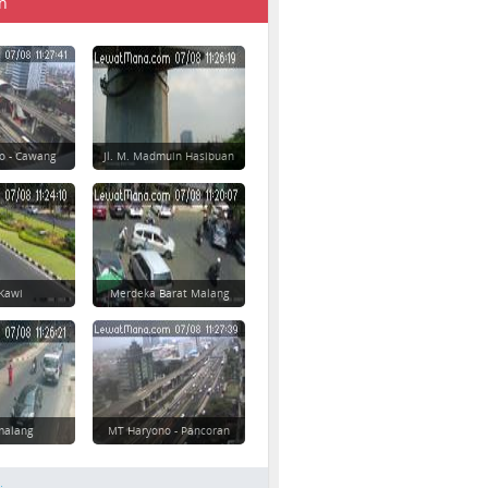
n
o - Cawang
Jl. M. Madmuin Hasibuan
-Kawi
Merdeka Barat Malang
imalang
MT Haryono - Pancoran