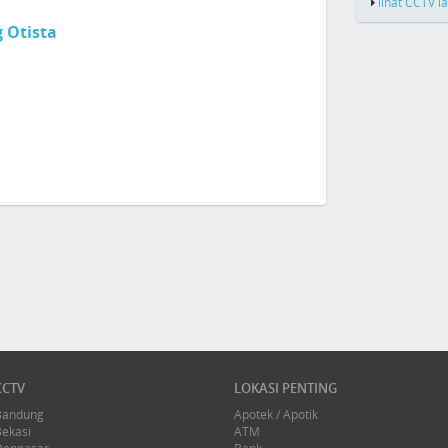
lihat CCTV l
 Otista
CCTV
LOKASI PENTING
Bandung
Apotek / Apotik
Bekasi
ATM