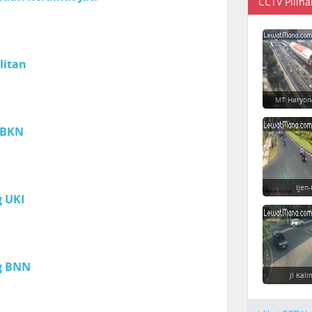
CCTV Piliha
litan
MT Haryon
 BKN
Ijen
 UKI
g BNN
Jl Kal