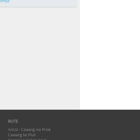
ainnya
RUTE
Ancol - Cawang via Priok
Cawang ke Pluit