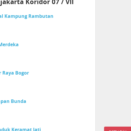
karta Koridor 07 / VII
nal Kampung Rambutan
 Merdeka
r Raya Bogor
rapan Bunda
nduk Keramat Jati