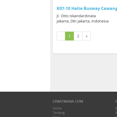
K07-10 Halte Busway Cawang
Jl. Otto Iskandardinata
Jakarta, DKI Jakarta, Indonesia
(current)
«
1
2
»
LEWATMANA.COM
Home
Tentang