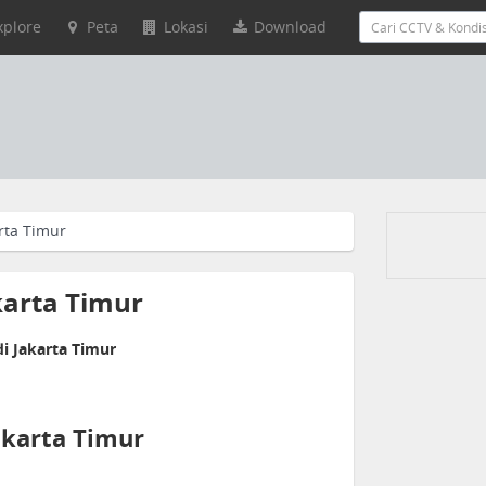
xplore
Peta
Lokasi
Download
rta Timur
karta Timur
i Jakarta Timur
akarta Timur