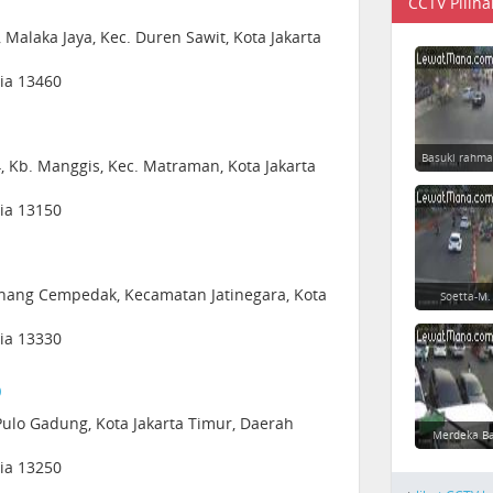
CCTV Piliha
, Malaka Jaya, Kec. Duren Sawit, Kota Jakarta
sia 13460
Basuki rahma
, Kb. Manggis, Kec. Matraman, Kota Jakarta
sia 13150
ipinang Cempedak, Kecamatan Jatinegara, Kota
Soetta-M.
sia 13330
D
Pulo Gadung, Kota Jakarta Timur, Daerah
Merdeka Ba
sia 13250