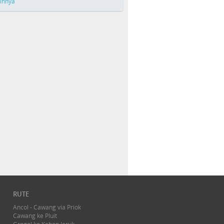
ainnya
RUTE
Ancol - Cawang via Priok
Cawang ke Pluit