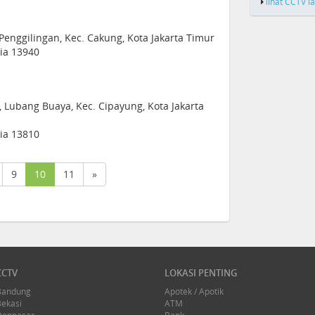
lihat CCTV l
 Penggilingan, Kec. Cakung, Kota Jakarta Timur
sia 13940
, Lubang Buaya, Kec. Cipayung, Kota Jakarta
sia 13810
(current)
9
10
11
»
CCTV
LOKASI PENTING
Bandung
Apotek / Apotik
Bekasi
ATM