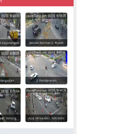
n
t-Kayutangan
Basuki Rahmat-S. Riyadi
 Panjaitan
Jl Pandanaran
rat Malang
Asia Afrika-Ged. Merdeka