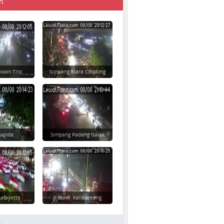
n
awan Trip
Simpang Kiara Condong
 Juanda
Simpang Padang Galak
afayette
Jl Bund. Kalibanteng