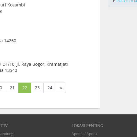
lihat CCTV l
uri Kosambi
ia
sia 14260
 D1/10, Jl. Raya Bogor, Kramatjati
sia 13540
(current)
0
21
22
23
24
»
CCTV
LOKASI PENTING
Bandung
Apotek / Apotik