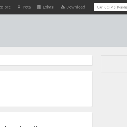
xplore
Peta
Lokasi
Download