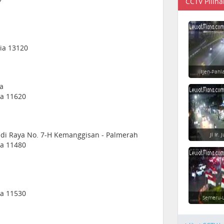
CCTV Piliha
sia 13120
Ijen-Pahl
ra
ia 11620
udi Raya No. 7-H Kemanggisan - Palmerah
Jl Ir.
ia 11480
ia 11530
Semeru-L