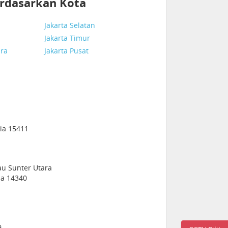
rdasarkan Kota
Jakarta Selatan
Jakarta Timur
ara
Jakarta Pusat
sia 15411
au Sunter Utara
sia 14340
9