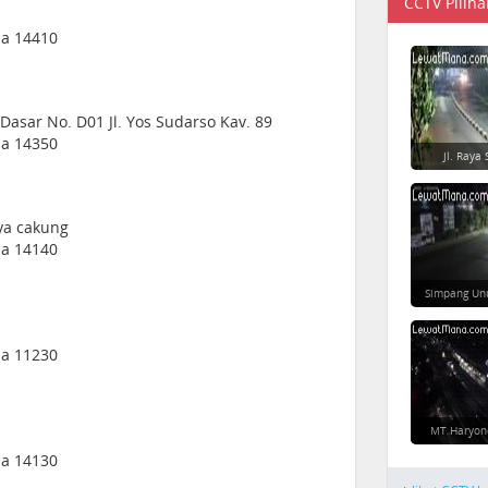
CCTV Piliha
sia 14410
Dasar No. D01 Jl. Yos Sudarso Kav. 89
sia 14350
Jl. Raya 
ya cakung
sia 14140
Simpang Un
sia 11230
MT Haryon
sia 14130