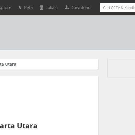
xplore
Peta
Lokasi
Download
rta Utara
karta Utara