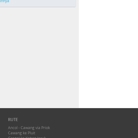
ainnya
RUTE
Ancol - Cawang via Priok
Cawang ke Pluit