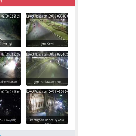
n
Siliwangi
Ijen-Kawi
ud Jimbaran
Ijen-Pahlawan Trip
o - Cawang
Pertigaan Banceuy Asia
Afrika