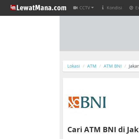
CCTV
Kondisi
E
Lokasi
ATM
ATM BNI
Jaka
Cari ATM BNI di Ja