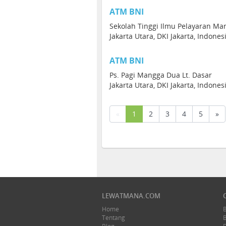
ATM BNI
Sekolah Tinggi Ilmu Pelayaran Ma
Jakarta Utara, DKI Jakarta, Indone
ATM BNI
Ps. Pagi Mangga Dua Lt. Dasar
Jakarta Utara, DKI Jakarta, Indone
(current)
«
1
2
3
4
5
»
LEWATMANA.COM
Home
Tentang