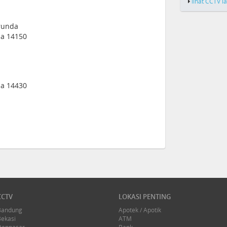
lihat CCTV l
runda
sia 14150
sia 14430
CCTV
LOKASI PENTING
Bandung
Apotek / Apotik
Bekasi
ATM