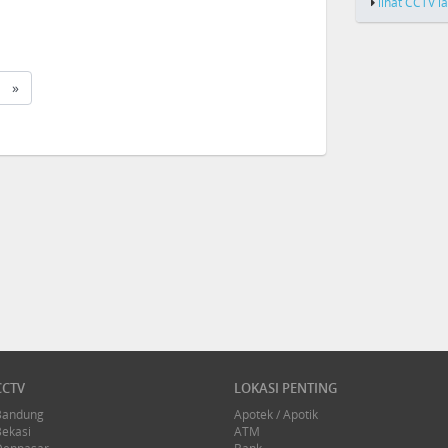
lihat CCTV l
»
CCTV
LOKASI PENTING
Bandung
Apotek / Apotik
Bekasi
ATM