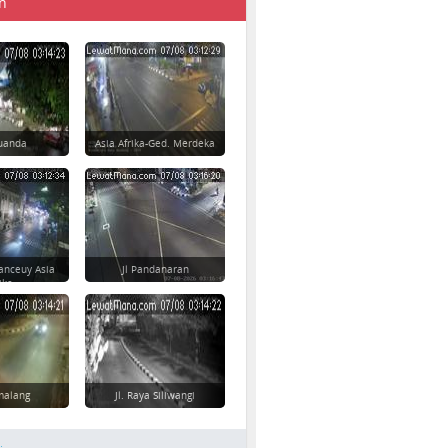
n
 Juanda
Asia Afrika-Ged. Merdeka
anceuy Asia
Jl Pandanaran
ika
imalang
Jl. Raya Siliwangi