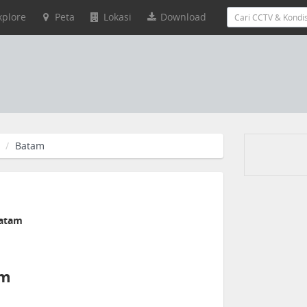
xplore
Peta
Lokasi
Download
Batam
m
Batam
am