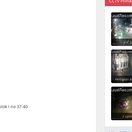
CCTV Piliha
Jl Ir.
Pertigaan B
Afr
lok I no 37-40
Jl Kal