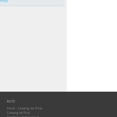
ainnya
RUTE
Ancol - Cawang via Priok
Cawang ke Pluit