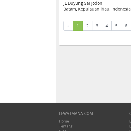
JL Duyung Sei Jodoh
Batam, Kepulauan Riau, Indonesia
(current)
«
1
2
3
4
5
6
LEWATMANA.COM
Home
Tentang