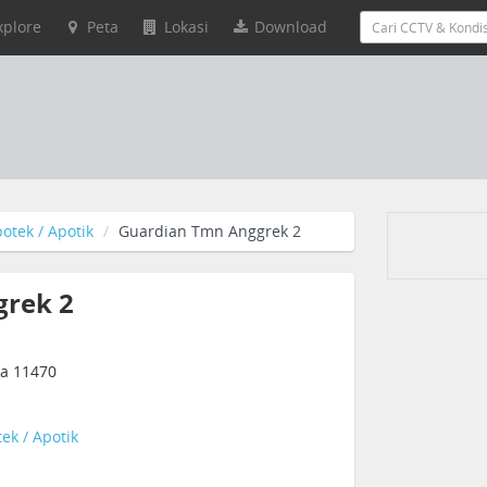
xplore
Peta
Lokasi
Download
otek / Apotik
Guardian Tmn Anggrek 2
grek 2
ia 11470
ek / Apotik