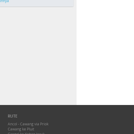
ainnya
RUTE
Ancol - Cawang via Priok
Cawang ke Pluit