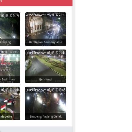
n
Siliwangi
Pertigaan Banceuy Asia
Afrika
 - Sudirman
Ijen-Kawi
afayette
Simpang Padang Galak