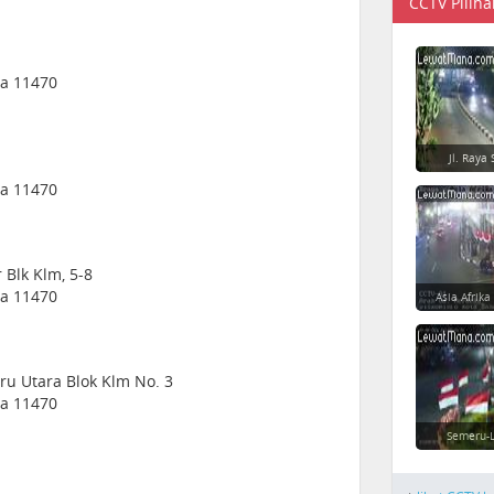
CCTV Piliha
ia 11470
Jl. Raya 
ia 11470
r Blk Klm, 5-8
ia 11470
Asia Afrika
aru Utara Blok Klm No. 3
ia 11470
Semeru-L