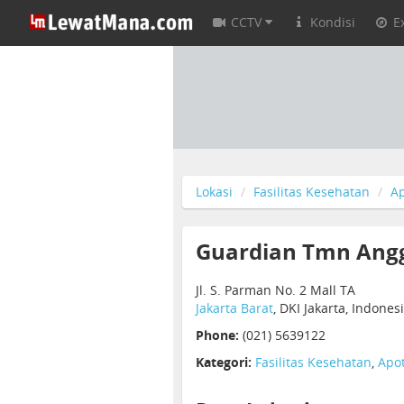
CCTV
Kondisi
E
Lokasi
Fasilitas Kesehatan
Ap
Guardian Tmn Ang
Jl. S. Parman No. 2 Mall TA
Jakarta Barat
, DKI Jakarta, Indones
Phone:
(021) 5639122
Kategori:
Fasilitas Kesehatan
,
Apot