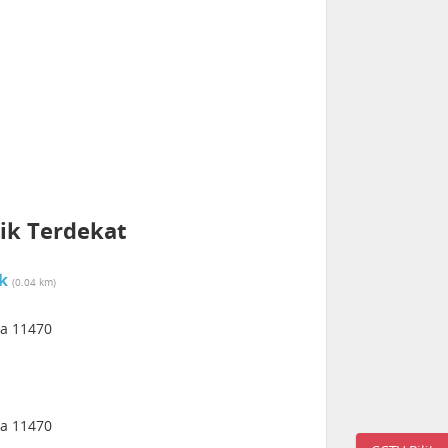
ik Terdekat
k
(0.04 km)
ia 11470
ia 11470