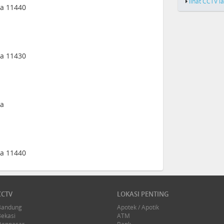
lihat CCTV l
ia 11440
ia 11430
ia
ia 11440
CCTV
LOKASI PENTING
Bandung
Apotek / Apotik
Bekasi
ATM