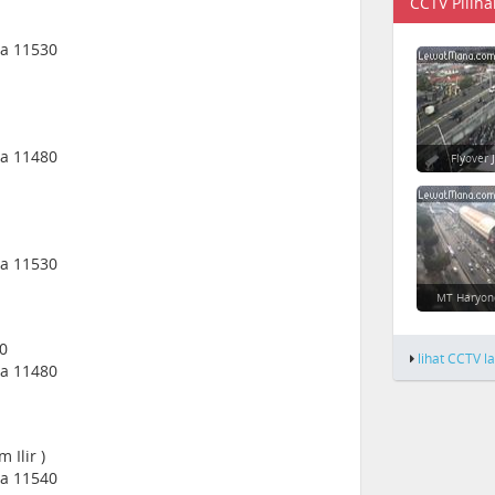
CCTV Piliha
ia 11530
ia 11480
Flyover 
ia 11530
MT Haryon
0
lihat CCTV l
ia 11480
 Ilir )
ia 11540