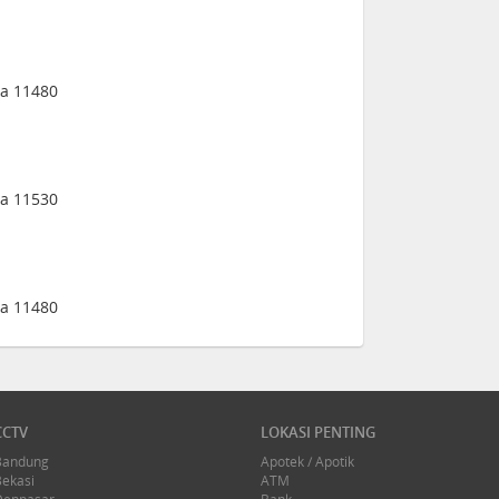
ia 11480
ia 11530
ia 11480
CCTV
LOKASI PENTING
Bandung
Apotek / Apotik
Bekasi
ATM