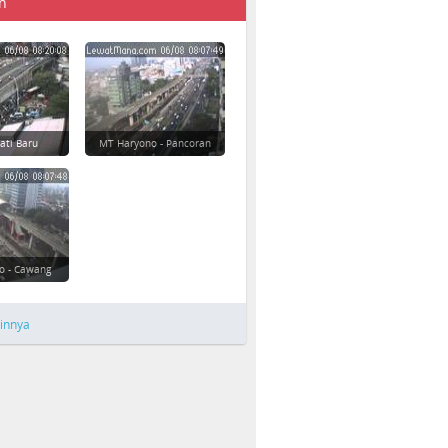
n
Jati Baru
MT Haryono - Pancoran
o - Cawang
ainnya