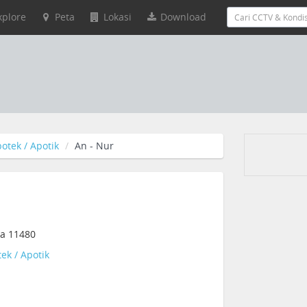
xplore
Peta
Lokasi
Download
otek / Apotik
An - Nur
ia 11480
ek / Apotik