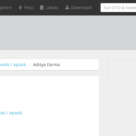
xplore
Peta
Lokasi
Download
otek / Apotik
Aditya Farma
ek / Apotik