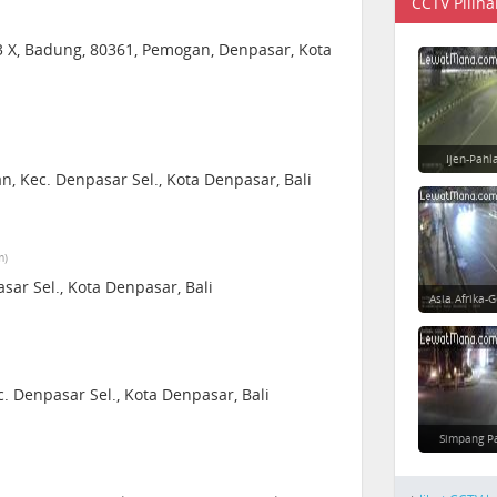
CCTV Piliha
33 X, Badung, 80361, Pemogan, Denpasar, Kota
Ijen-Pahl
, Kec. Denpasar Sel., Kota Denpasar, Bali
m)
asar Sel., Kota Denpasar, Bali
Asia Afrika-
c. Denpasar Sel., Kota Denpasar, Bali
Simpang P