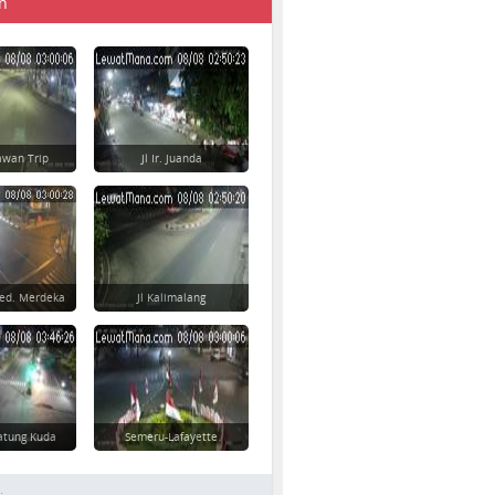
n
awan Trip
Jl Ir. Juanda
Ged. Merdeka
Jl Kalimalang
atung Kuda
Semeru-Lafayette