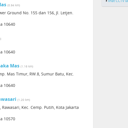
lihat CCTV l
Mas
(0.94 km)
r Ground No. 155 dan 156, Jl. Letjen.
sia 10640
)
sia 10640
paka Mas
(1.16 km)
p. Mas Timur, RW.8, Sumur Batu, Kec.
sia 10640
awasari
(1.20 km)
, Rawasari, Kec. Cemp. Putih, Kota Jakarta
sia 10570