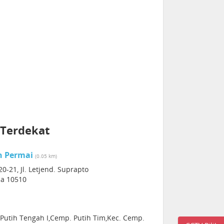
 Terdekat
h Permai
(0.05 km)
0-21, Jl. Letjend. Suprapto
sia 10510
 Putih Tengah I,Cemp. Putih Tim,Kec. Cemp.