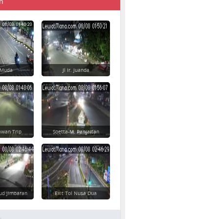
n
 Muda
Jl Ir. Juanda
awan Trip
Soetta-M. Panjaitan
ud Jimbaran
Exit Tol Nusa Dua