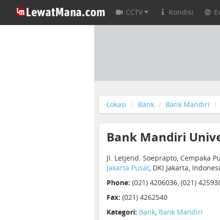
CCTV
Kondisi
E
Lokasi
Bank
Bank Mandiri
Bank Mandiri Unive
Jl. Letjend. Soeprapto, Cempaka Pu
Jakarta Pusat
, DKI Jakarta, Indone
Phone:
(021) 4206036, (021) 42593
Fax:
(021) 4262540
Kategori:
Bank
,
Bank Mandiri