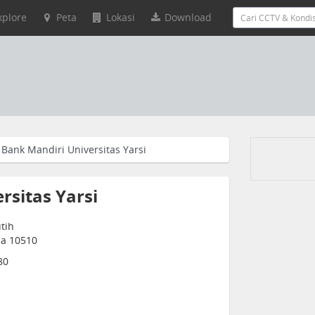
xplore
Peta
Lokasi
Download
Bank Mandiri Universitas Yarsi
rsitas Yarsi
tih
sia 10510
80