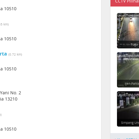
CCTV Piliha
sia 10510
55 km)
sia 10510
Tugu
rta
(0.72 km)
sia 10510
Ijen-Pahl
Yani No. 2
sia 13210
m)
Simpang Un
sia 10510