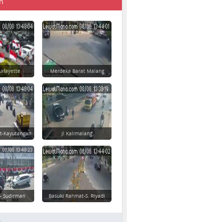
n
afayette
Merdeka Barat Malang
t-Kayutangan
Jl Kalimalang
 - Sudirman
Basuki Rahmat-S. Riyadi