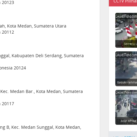
CCTV Piliha
a 20123
sah, Kota Medan, Sumatera Utara
a 20112
Semeru-L
unggal, Kabupaten Deli Serdang, Sumatera
donesia 20124
Basuki rahma
, Kec. Medan Bar., Kota Medan, Sumatera
a 20117
Asia Afrika
mbing B, Kec. Medan Sunggal, Kota Medan,