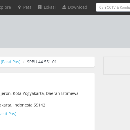
xplore
Peta
Lokasi
Download
(Pasti Pas)
SPBU 44.551.01
ijeron, Kota Yogyakarta, Daerah Istimewa
akarta, Indonesia 55142
asti Pas)