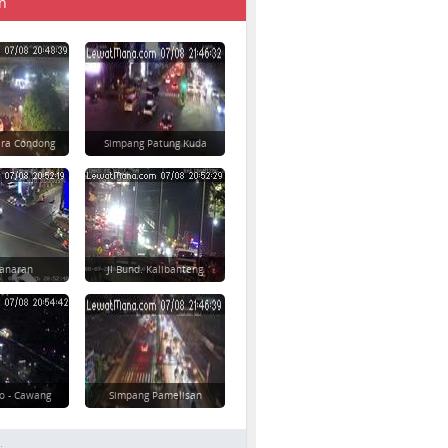
n
ara Condong
Simpang Patung Kuda
danaran
Jl Bund. Kalibanteng
o - Cawang
Simpang Pamelisan