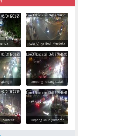
n
 Juanda
Asia Afrika-Ged. Merdeka
imalang
Simpang Padang Galak
alibanteng
Simpang Unud Jimbaran