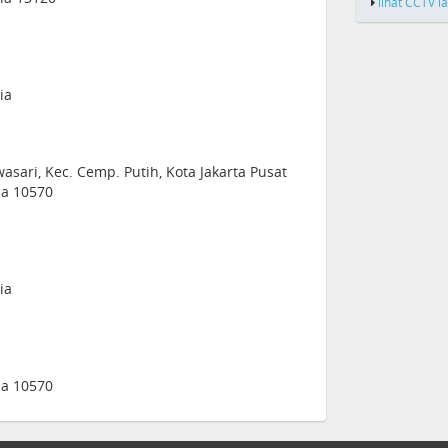
lihat CCTV l
ia
asari, Kec. Cemp. Putih, Kota Jakarta Pusat
sia 10570
ia
sia 10570