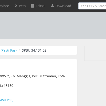
xplore
Peta
Lokasi
Download
(Pasti Pas)
SPBU 34.131.02
2/RW.2, Kb. Manggis, Kec. Matraman, Kota
sia 13150
asti Pas)