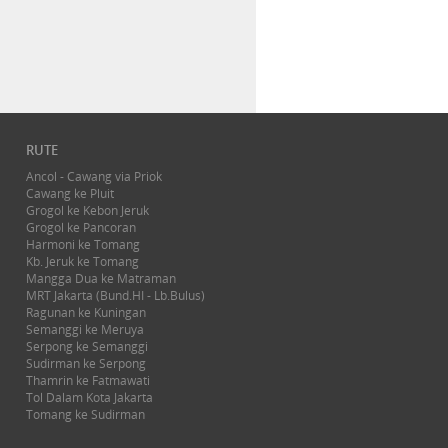
RUTE
Ancol - Cawang via Priok
Cawang ke Pluit
Grogol ke Kebon Jeruk
Grogol ke Pancoran
Harmoni ke Tomang
Kb. Jeruk ke Tomang
Mangga Dua ke Matraman
MRT Jakarta (Bund.HI - Lb.Bulus)
Ragunan ke Kuningan
Semanggi ke Meruya
Serpong ke Semanggi
Sudirman ke Serpong
Thamrin ke Fatmawati
Tol Dalam Kota Jakarta
Tomang ke Sudirman