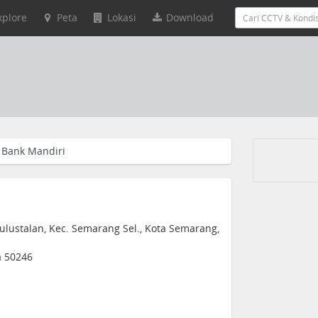
xplore
Peta
Lokasi
Download
Bank Mandiri
Bulustalan, Kec. Semarang Sel., Kota Semarang,
a 50246