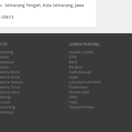
Kec. Semarang Tengah, Kota Semarang, Jawa
a 50613
CCTV
LOKASI PENTING
Bandung
Apotek / Apotik
Bekasi
ATM
Denpasar
Bank
Depok
Bengkel
akarta Barat
Halte Busway
akarta Pusat
Hotel
akarta Selatan
Laboratorium Klinik
akarta Timur
Puskesmas
akarta Utara
Rumah Sakit
Malang
SPBU
Puncak
Taksi
Semarang
Tempat Wisata
Surabaya