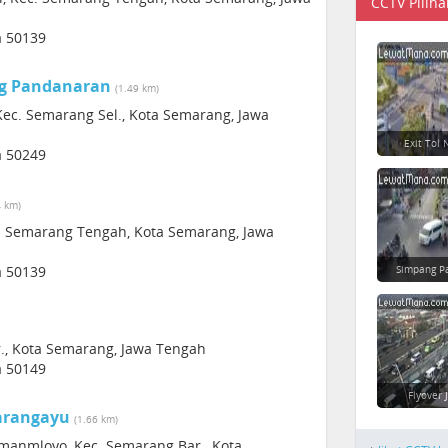
CCTV Piliha
a 50139
ng Pandanaran
(1.49 km)
Kec. Semarang Sel., Kota Semarang, Jawa
Exit Tol
a 50249
4 km)
c. Semarang Tengah, Kota Semarang, Jawa
a 50139
Simpang P
., Kota Semarang, Jawa Tengah
a 50149
Flyover 
arangayu
(1.66 km)
amanmloyo, Kec. Semarang Bar., Kota