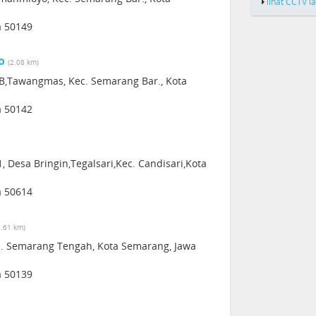
lihat CCTV l
a 50149
o
(2.08 km)
AB,Tawangmas, Kec. Semarang Bar., Kota
a 50142
, Desa Bringin,Tegalsari,Kec. Candisari,Kota
a 50614
2.61 km)
ec. Semarang Tengah, Kota Semarang, Jawa
a 50139