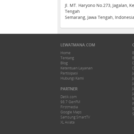
Jl. MT. Haryono No.273, Jagalan, 
Tengah
Semarang, Jawa Tengah, Indonesi
LEWATMANA.COM
Home
Tentang
Blog
Ketentuan Layanan
Partisipasi
J
Hubungi Kami
J
J
J
PARTNER
J
Detik.com
98.7 GenFM
Firstmedia
Google Maps
Samsung SmartTV
XL Axiata