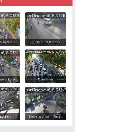
n
 Nusa Dua
Jembatan E Brantas
atung Kuda
Tugu Muda
Jati Baru
Simpang Unud Jimbaran