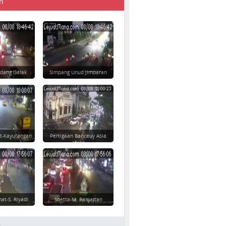
n
dang Galak
Simpang Unud Jimbaran
t-Kayutangan
Pertigaan Banceuy Asia
Afrika
at-S. Riyadi
Soetta-M. Panjaitan