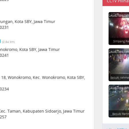
CCTV Piliha
yungan, Kota SBY, Jawa Timur
60231
I
Simpang Pa
(2.84 km)
onokromo, Kota SBY, Jawa Timur
60241
 - 18, Wonokromo, Kec. Wonokromo, Kota SBY,
Basuki rahma
60234
Kec. Taman, Kabupaten Sidoarjo, Jawa Timur
Basuki Rahm
1257