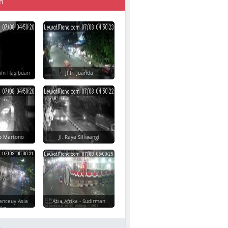
n
uin Hasibuan
Jl Ir. Juanda
yo Martono
Jl. Raya Siliwangi
anceuy Asia
Asia Afrika - Sudirman
ika