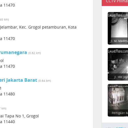
CCTV Piliha
ia 11470
.40 km)
 Jelambar, Kec. Grogol petamburan, Kota
ia 11470
Jl. M. Madm
arumanegara
(0.62 km)
ol
ia 11470
Jl. HM Jo
ri Jakarta Barat
(0.64 km)
1
ia 11480
7 km)
Pertigaan B
yai Tapa No 1, Grogol
Afr
ia 11440