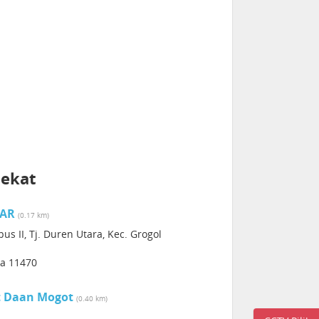
dekat
TAR
(0.17 km)
s II, Tj. Duren Utara, Kec. Grogol
ia 11470
at Daan Mogot
(0.40 km)