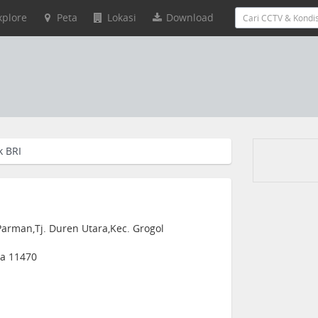
xplore
Peta
Lokasi
Download
k BRI
 Parman,Tj. Duren Utara,Kec. Grogol
ia 11470