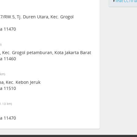
lihat CCTV l
7/RW.5, Tj. Duren Utara, Kec. Grogol
ia 11470
m)
, Kec. Grogol petamburan, Kota Jakarta Barat
ia 11460
 km)
pa, Kec. Kebon Jeruk
ia 11510
1.13 km)
ia 11470