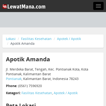
Togg
navi
Lokasi
Fasilitas Kesehatan
Apotek / Apotik
Apotik Amanda
Apotik Amanda
Jl. Merdeka Barat, Tengah, Kec. Pontianak Kota, Kota
Pontianak, Kalimantan Barat
Pontianak
, Kalimantan Barat, Indonesia 78243
Phone:
(0561) 7596920
Kategori:
Fasilitas Kesehatan
,
Apotek / Apotik
Peta Lokasi