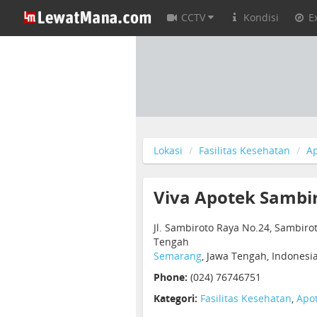
CCTV
Kondisi
E
Lokasi
Fasilitas Kesehatan
Ap
Viva Apotek Sambi
Jl. Sambiroto Raya No.24, Sambiro
Tengah
Semarang
, Jawa Tengah, Indonesi
Phone:
(024) 76746751
Kategori:
Fasilitas Kesehatan
,
Apot