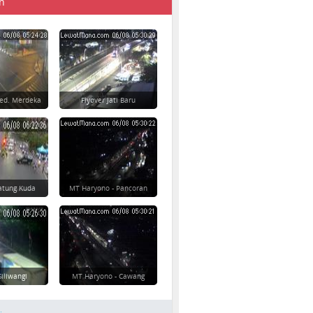
n
Ged. Merdeka
Flyover Jati Baru
atung Kuda
MT Haryono - Pancoran
Siliwangi
MT Haryono - Cawang