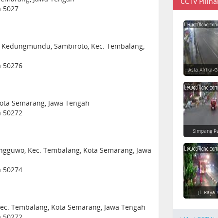
CCTV Piliha
a 5027
l. Kedungmundu, Sambiroto, Kec. Tembalang,
a 50276
Asia Afrika-
ota Semarang, Jawa Tengah
a 50272
Simpang P
ngguwo, Kec. Tembalang, Kota Semarang, Jawa
a 50274
Jl. Raya 
Kec. Tembalang, Kota Semarang, Jawa Tengah
a 50272