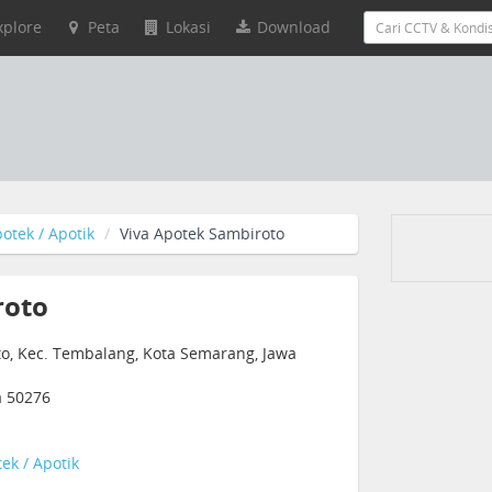
xplore
Peta
Lokasi
Download
otek / Apotik
Viva Apotek Sambiroto
roto
to, Kec. Tembalang, Kota Semarang, Jawa
a 50276
ek / Apotik