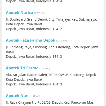
Depok, Jawa Barat, Indonesia 16414
Apotek Nurica
(1.27 km)
Jl. Boulevard Grand Depok City, Tirtajaya, Kec. Sukmajaya,
Kota Depok, Jawa Barat
Depok, Jawa Barat, Indonesia 16412
Apotek Faza Farma Depok
(1.41 km)
Jl. Kemang Raya, Cilodong, Kec. Cilodong, Kota Depok, Jawa
Barat
Depok, Jawa Barat, Indonesia 16413
Apotek Tri Farma
(1.45 km)
Alazkar Jalan Raden Saleh, RT.06/RW.05, Cilodong, Depok,
Kota Depok, Jawa Barat
Depok, Jawa Barat, Indonesia 16413
Apotek Nun
(1.59 km)
Jl. Raya Citayam No.Rt.05/02, Depok, Kec. Pancoran Mas,