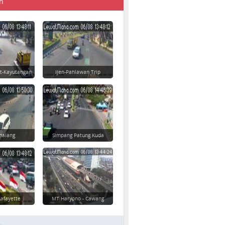
n
t-Kayutangan
Ijen-Pahlawan Trip
imalang
Simpang Patung Kuda
afayette
MT Haryono - Cawang