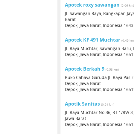
Apotek roxy sawangan
(0.06 km)
Jl. Sawangan Raya, Rangkapan Jaya
Barat
Depok, Jawa Barat, Indonesia 1643
Apotek KF 491 Muchtar
(0.49 km
Jl. Raya Muchtar, Sawangan Baru, 
Depok, Jawa Barat, Indonesia 1651
Apotek Berkah 9
(0.53 km)
Ruko Cahaya Garuda Jl. Raya Pasir 
Depok, Jawa Barat
Depok, Jawa Barat, Indonesia 1651
Apotik Sanitas
(0.91 km)
Jl. Raya Muchtar No.36, RT.1/RW.
Jawa Barat
Depok, Jawa Barat, Indonesia 1651