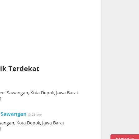
ik Terdekat
ec. Sawangan, Kota Depok, Jawa Barat
1
a Sawangan
(0.03 km)
wangan, Kota Depok, Jawa Barat
1