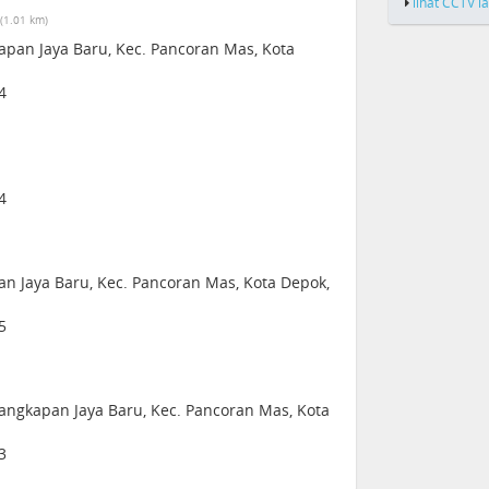
lihat CCTV l
(1.01 km)
apan Jaya Baru, Kec. Pancoran Mas, Kota
4
4
an Jaya Baru, Kec. Pancoran Mas, Kota Depok,
5
Rangkapan Jaya Baru, Kec. Pancoran Mas, Kota
3