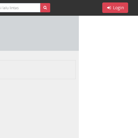
Login