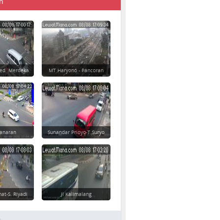
n
Ged. Merdeka
MT Haryono - Pancoran
danaran
Sunandar Prioyo-T.Suryo
at-S. Riyadi
Jl Kalimalang