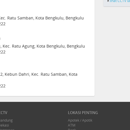
lihat CCTV l
, Kec. Ratu Samban, Kota Bengkulu, Bengkulu
222
)
u, Kec. Ratu Agung, Kota Bengkulu, Bengkulu
222
 2, Kebun Dahri, Kec. Ratu Samban, Kota
222
CCTV
LOKASI PENTING
Bandung
Apotek / Apotik
Bekasi
ATM