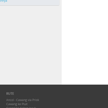
ainnya
RUTE
Ancol - Cawang via Priok
Cawang ke Pluit