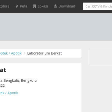
xplore
Peta
Lokasi
Download
otek / Apotik
Laboratorium Berkat
at
ta Bengkulu, Bengkulu
222
ek / Apotik