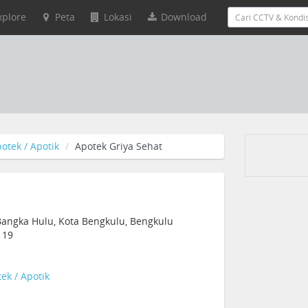
xplore
Peta
Lokasi
Download
otek / Apotik
Apotek Griya Sehat
angka Hulu, Kota Bengkulu, Bengkulu
119
ek / Apotik