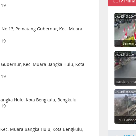
CCTV Piliha
119
n No.13, Pematang Gubernur, Kec. Muara
119
Semeru-L
 Gubernur, Kec. Muara Bangka Hulu, Kota
119
Basuki rahma
angka Hulu, Kota Bengkulu, Bengkulu
119
MT Haryono
Kec. Muara Bangka Hulu, Kota Bengkulu,