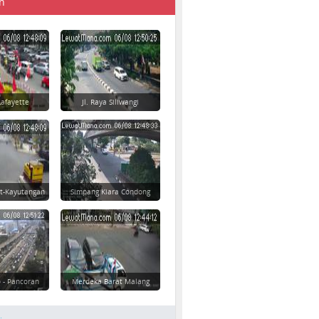
n
afayette
Jl. Raya Siliwangi
t-Kayutangan
Simpang Kiara Condong
 - Pancoran
Merdeka Barat Malang