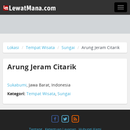
Togg
navi
Lokasi
Tempat Wisata
Sungai
Arung Jeram Citarik
Arung Jeram Citarik
Sukabumi
, Jawa Barat, Indonesia
Kategori:
Tempat Wisata
,
Sungai
Tentang
·
Ketentuan Layanan
·
Hubungi Kami