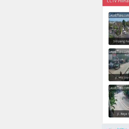
CCTV Piliha
Simpang Pa
Jl. HM Jo
Jl. Raya 