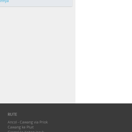
ainnya
RUTE
Ancol - Cawang via Priok
Cawang ke Pluit