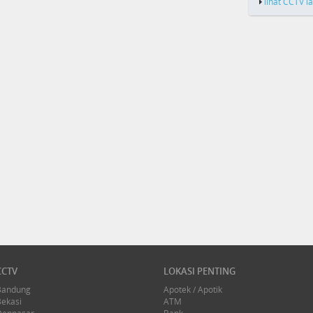
lihat CCTV l
CCTV
LOKASI PENTING
Bandung
Apotek / Apotik
Bekasi
ATM