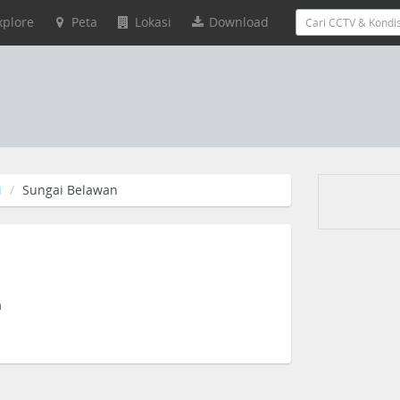
xplore
Peta
Lokasi
Download
i
Sungai Belawan
a