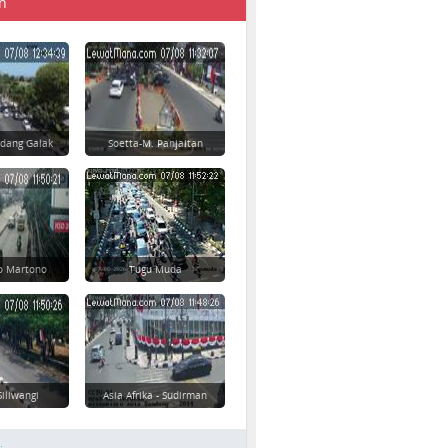
n
dang Galak
Soetta-M. Panjaitan
yo Martono
Tugu Muda
Siliwangi
Asia Afrika - Sudirman