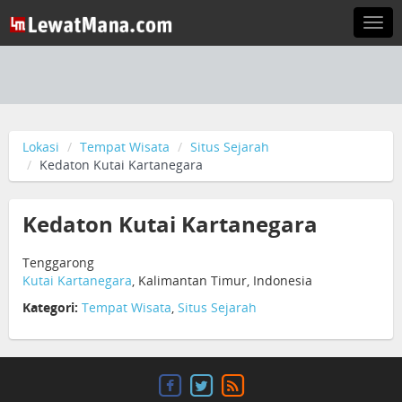
Togg
navi
Lokasi
Tempat Wisata
Situs Sejarah
Kedaton Kutai Kartanegara
Kedaton Kutai Kartanegara
Tenggarong
Kutai Kartanegara
, Kalimantan Timur, Indonesia
Kategori:
Tempat Wisata
,
Situs Sejarah