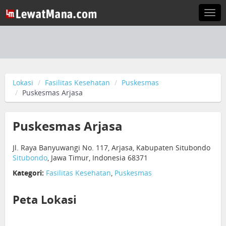
Togg
navi
Lokasi
Fasilitas Kesehatan
Puskesmas
Puskesmas Arjasa
Puskesmas Arjasa
Jl. Raya Banyuwangi No. 117, Arjasa, Kabupaten Situbondo
Situbondo
, Jawa Timur, Indonesia 68371
Kategori:
Fasilitas Kesehatan
,
Puskesmas
Peta Lokasi