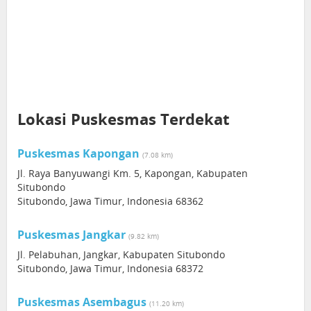
Lokasi Puskesmas Terdekat
Puskesmas Kapongan
(7.08 km)
Jl. Raya Banyuwangi Km. 5, Kapongan, Kabupaten
Situbondo
Situbondo, Jawa Timur, Indonesia 68362
Puskesmas Jangkar
(9.82 km)
Jl. Pelabuhan, Jangkar, Kabupaten Situbondo
Situbondo, Jawa Timur, Indonesia 68372
Puskesmas Asembagus
(11.20 km)