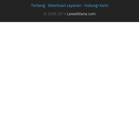
Tentang
·
Ketentuan Layanan
·
Hubungi Kami
© 2008-2014
LewatMana.com