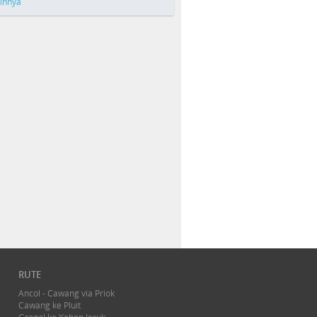
ainnya
RUTE
Ancol - Cawang via Priok
Cawang ke Pluit