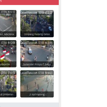
n
Ged. Merdeka
Simpang Padang Galak
afayette
Sunandar Prioyo-T.Suryo
ud Jimbaran
Jl Kalimalang