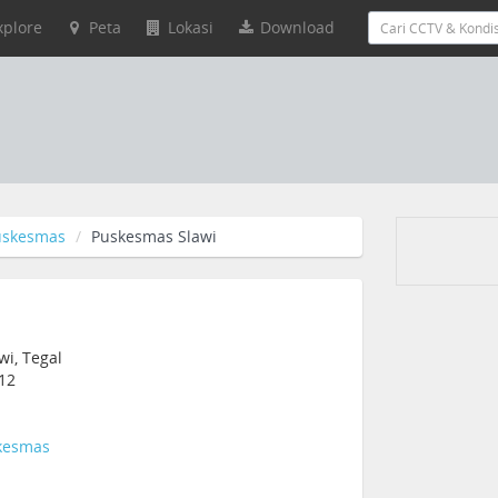
xplore
Peta
Lokasi
Download
uskesmas
Puskesmas Slawi
wi, Tegal
412
kesmas