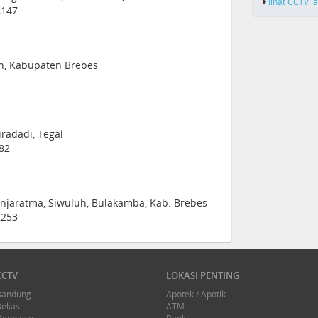
lihat CCTV l
2147
an, Kabupaten Brebes
uradadi, Tegal
82
anjaratma, Siwuluh, Bulakamba, Kab. Brebes
2253
CCTV
LOKASI PENTING
Bandung
Apotek / Apotik
Bekasi
ATM