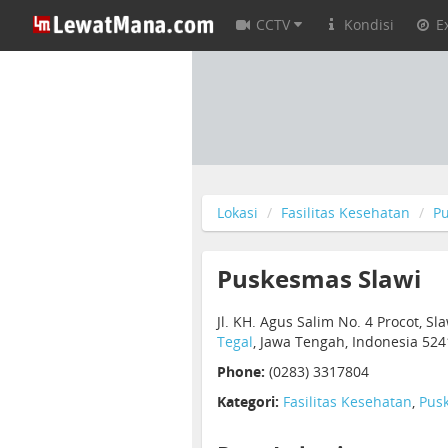
CCTV
Kondisi
E
Lokasi
Fasilitas Kesehatan
P
Puskesmas Slawi
Jl. KH. Agus Salim No. 4 Procot, Sla
Tegal
, Jawa Tengah, Indonesia 52
Phone:
(0283) 3317804
Kategori:
Fasilitas Kesehatan
,
Pus