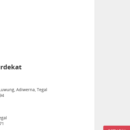
erdekat
 Luwung, Adiwerna, Tegal
94
egal
71