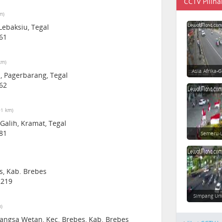
CCTV Piliha
m)
ebaksiu, Tegal
61
km)
Asia Afrika-
i, Pagerbarang, Tegal
62
01 km)
Galih, Kramat, Tegal
81
Semeru-L
s, Kab. Brebes
2219
Simpang Un
)
igangsa Wetan, Kec. Brebes, Kab. Brebes