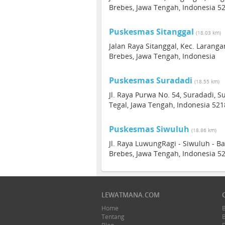
Brebes, Jawa Tengah, Indonesia 5
Puskesmas Sitanggal
(18.03 km)
Jalan Raya Sitanggal, Kec. Larang
Brebes, Jawa Tengah, Indonesia
Puskesmas Suradadi
(18.55 km)
Jl. Raya Purwa No. 54, Suradadi, S
Tegal, Jawa Tengah, Indonesia 521
Puskesmas Siwuluh
(18.86 km)
Jl. Raya LuwungRagi - Siwuluh - B
Brebes, Jawa Tengah, Indonesia 5
LEWATMANA.COM
Home
Tentang