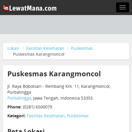
Togg
navi
Lokasi
Fasilitas Kesehatan
Puskesmas
Puskesmas Karangmoncol
Puskesmas Karangmoncol
Jl. Raya Bobotsari - Rembang Km. 11, Karangmoncol,
Purbalingga
Purbalingga
, Jawa Tengah, Indonesia 53355
Phone:
(0281) 6500079
Kategori:
Fasilitas Kesehatan
,
Puskesmas
Peta Lokasi