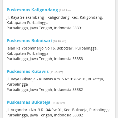
Puskesmas Kaligondang
(9.02 km)
Jl. Raya Selakambang - Kaligondang, Kec. Kaligondang,
Kabupaten Purbalingga
Purbalingga, Jawa Tengah, Indonesia 53391
Puskesmas Bobotsari
(10.90 km)
Jalan Rs Yosomiharjo No.16, Bobotsari, Purbalingga,
Kabupaten Purbalingga
Purbalingga, Jawa Tengah, Indonesia 53353
Puskesmas Kutawis
(11.65 km)
Jl. Raya Bukateja - Kutawis Km. 5 Rt.01/Rw.01, Bukateja,
Purbalingga
Purbalingga, Jawa Tengah, Indonesia 53382
Puskesmas Bukateja
(11.80 km)
Jl. Argandaru No. 3 Rt.04/Rw.01, Kec. Bukateja, Purbalingga
Purbalingga, Jawa Tengah, Indonesia 53382