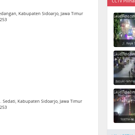
CCTV Piliha
dangan, Kabupaten Sidoarjo, Jawa Timur
1253
Jl. Raya 
Basuki rahma
c. Sedati, Kabupaten Sidoarjo, Jawa Timur
1253
Soetta-M.