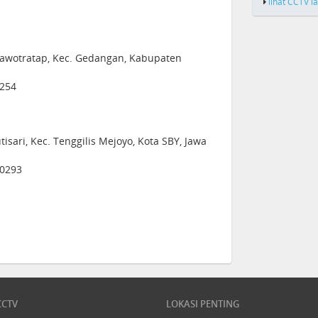
lihat CCTV l
 Sawotratap, Kec. Gedangan, Kabupaten
1254
tisari, Kec. Tenggilis Mejoyo, Kota SBY, Jawa
60293
CCTV
LOKASI PENTING