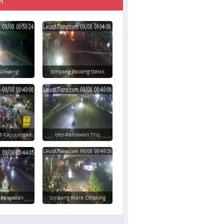
n
Siliwangi
Simpang Padang Galak
t-Kayutangan
Ijen-Pahlawan Trip
 Panjaitan
Simpang Kiara Condong