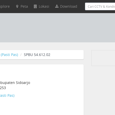
xplore
Peta
Lokasi
Download
(Pasti Pas)
SPBU 54.612.02
Kabupaten Sidoarjo
1253
asti Pas)