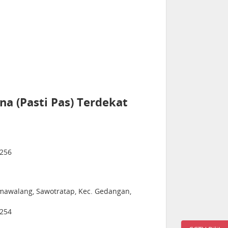
a (Pasti Pas) Terdekat
1256
emawalang, Sawotratap, Kec. Gedangan,
1254