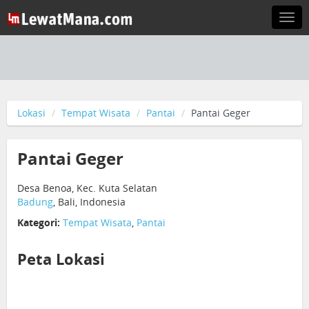
Togg
navi
Lokasi
Tempat Wisata
Pantai
Pantai Geger
Pantai Geger
Desa Benoa, Kec. Kuta Selatan
Badung
, Bali, Indonesia
Kategori:
Tempat Wisata
,
Pantai
Peta Lokasi