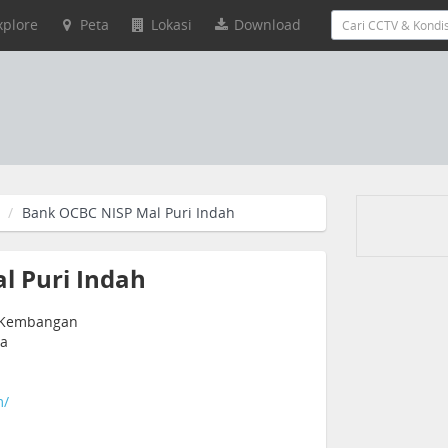
xplore
Peta
Lokasi
Download
Bank OCBC NISP Mal Puri Indah
l Puri Indah
2, Kembangan
ia
m/