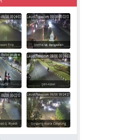
n
awan Trip
Soetta-M. Panjaitan
 Muda
Ijen-Kawi
at-S. Riyadi
Simpang Kiara Condong