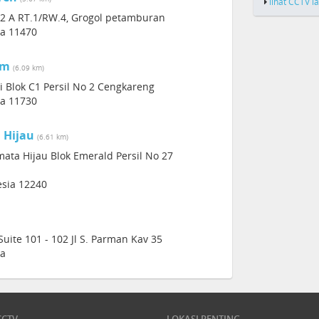
lihat CCTV l
 72 A RT.1/RW.4, Grogol petamburan
ia 11470
em
(6.09 km)
 Blok C1 Persil No 2 Cengkareng
ia 11730
 Hijau
(6.61 km)
mata Hijau Blok Emerald Persil No 27
esia 12240
ite 101 - 102 Jl S. Parman Kav 35
ia