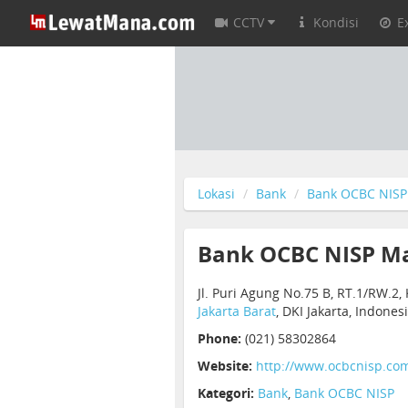
CCTV
Kondisi
E
Lokasi
Bank
Bank OCBC NISP
Bank OCBC NISP Ma
Jl. Puri Agung No.75 B, RT.1/RW.
Jakarta Barat
, DKI Jakarta, Indones
Phone:
(021) 58302864
Website:
http://www.ocbcnisp.co
Kategori:
Bank
,
Bank OCBC NISP