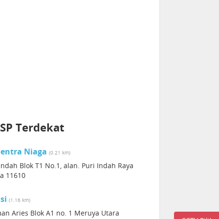
SP Terdekat
Sentra Niaga
(0.21 km)
ndah Blok T1 No.1, alan. Puri Indah Raya
ia 11610
isi
(1.16 km)
man Aries Blok A1 no. 1 Meruya Utara