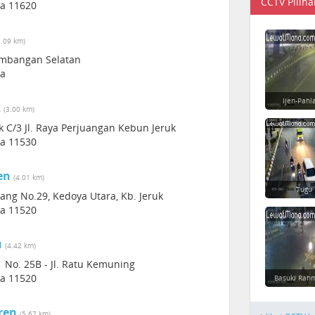
CCTV Piliha
ia 11620
2.09 km)
Kembangan Selatan
ia
Ijen-Pahl
k
(3.00 km)
 C/3 Jl. Raya Perjuangan Kebun Jeruk
ia 11530
en
(4.01 km)
Tugu
ang No.29, Kedoya Utara, Kb. Jeruk
ia 11520
u
(4.42 km)
No. 25B - Jl. Ratu Kemuning
ia 11520
Basuki Rahm
ren
(5.67 km)