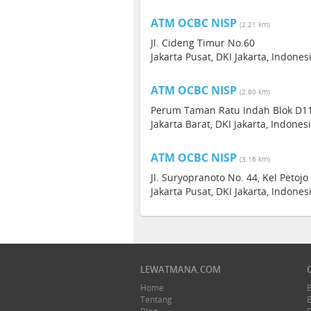
ATM OCBC NISP
(2.21 km)
Jl. Cideng Timur No.60
Jakarta Pusat, DKI Jakarta, Indones
ATM OCBC NISP
(2.80 km)
Perum Taman Ratu Indah Blok D11 
Jakarta Barat, DKI Jakarta, Indones
ATM OCBC NISP
(3.16 km)
Jl. Suryopranoto No. 44, Kel Petoj
Jakarta Pusat, DKI Jakarta, Indones
LEWATMANA.COM
Home
Tentang