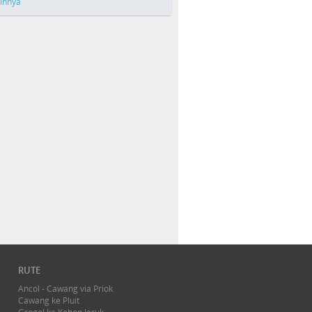
ainnya
RUTE
Ancol - Cawang via Priok
Cawang ke Pluit