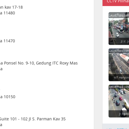
CCTV Piliha
man kav 17-18
ia 11480
ia 11470
Jl Ir.
rsa Ponsel No. 9-10, Gedung ITC Roxy Mas
ia
MT Haryon
7
sia 10150
Jl Pan
ite 101 - 102 Jl S. Parman Kav 35
ia