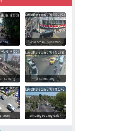
n
 Juanda
Asia Afrika - Sudirman
o - Cawang
Jl Kalimalang
danaran
Simpang Padang Galak