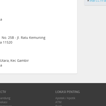
lihat CCTV l
ia
No. 25B - Jl. Ratu Kemuning
ia 11520
o Utara, Kec Gambir
ia
CCTV
LOKASI PENTING
Bandung
Apotek / Apotik
Bekasi
ATM