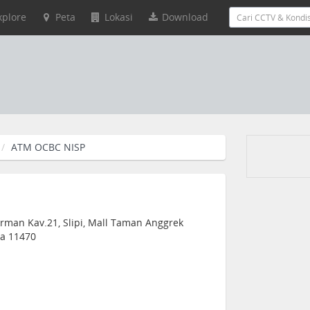
xplore
Peta
Lokasi
Download
ATM OCBC NISP
arman Kav.21, Slipi, Mall Taman Anggrek
ia 11470