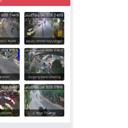
n
at-S. Riyadi
Basuki rahmat-Kayutangan
danaran
Simpang Kiara Condong
afayette
Jl. Raya Siliwangi