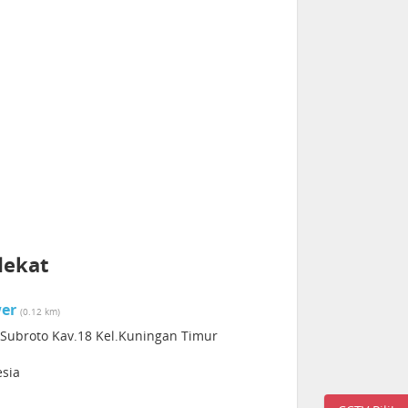
dekat
wer
(0.12 km)
t Subroto Kav.18 Kel.Kuningan Timur
esia