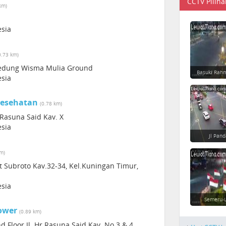
CCTV Piliha
km)
esia
0.73 km)
, Gedung Wisma Mulia Ground
Basuki Rahm
esia
Kesehatan
(0.78 km)
Rasuna Said Kav. X
esia
Jl Pan
km)
ot Subroto Kav.32-34, Kel.Kuningan Timur,
esia
Semeru-L
ower
(0.89 km)
Floor Jl. Hr Rasuna Said Kav. No.3 & 4