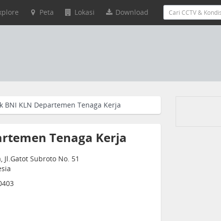
xplore
Peta
Lokasi
Download
k BNI KLN Departemen Tenaga Kerja
rtemen Tenaga Kerja
Jl.Gatot Subroto No. 51
esia
0403