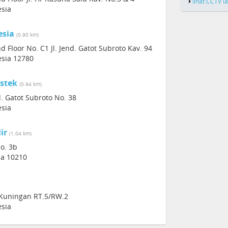
lihat CCTV l
esia
esia
(0.90 km)
loor No. C1 Jl. Jend. Gatot Subroto Kav. 94
esia 12780
stek
(0.94 km)
. Gatot Subroto No. 38
esia
ir
(1.04 km)
No. 3b
sia 10210
 Kuningan RT.5/RW.2
esia