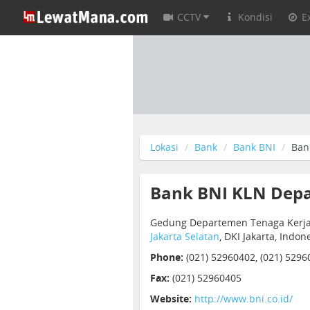
CCTV
Kondisi
E
Lokasi
Bank
Bank BNI
Ban
Bank BNI KLN Depa
Gedung Departemen Tenaga Kerja, 
Jakarta Selatan
, DKI Jakarta, Indon
Phone:
(021) 52960402, (021) 5296
Fax:
(021) 52960405
Website:
http://www.bni.co.id/