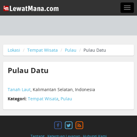
Togg
navi
Lokasi
Tempat Wisata
Pulau
Pulau Datu
Pulau Datu
Tanah Laut
, Kalimantan Selatan, Indonesia
Kategori:
Tempat Wisata
,
Pulau
Tentang
·
Ketentuan Layanan
·
Hubungi Kami